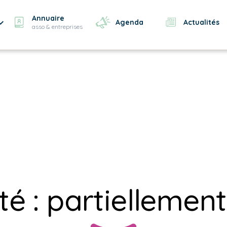
Annuaire
Agenda
Actualités
asso & entreprises
ité : partielleme