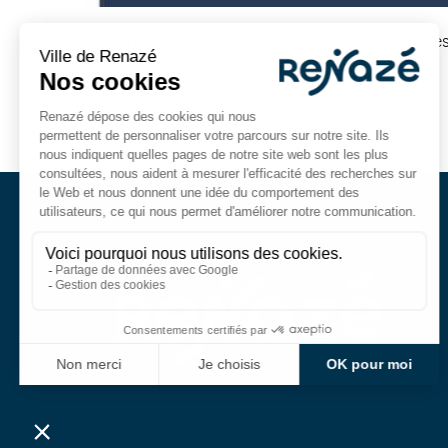
Selha Group recrute : débutants acceptés, horaires