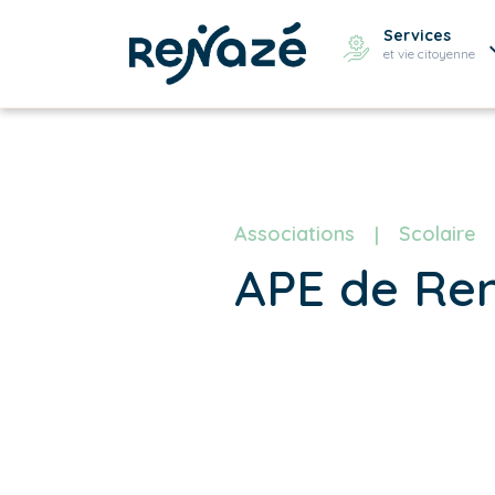
Services
et vie citoyenne
Associations
Scolaire
APE de Re