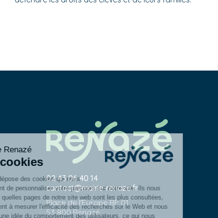
02 43 06 40 14
contact@mairie-renaze.fr
Place de l'Europe BP 01
53 800
Renazé