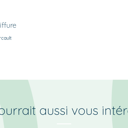
iffure
rcault
urrait aussi vous inté