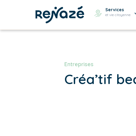
Services
et vie citoyenne
Entreprises
Créa’tif b