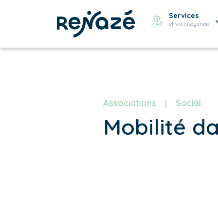
Services
et vie citoyenne
Associations
Social
Mobilité d