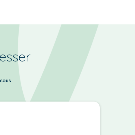
resser
ssous.