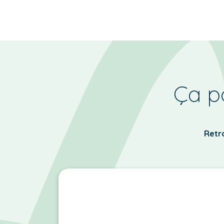
Ça po
Retro