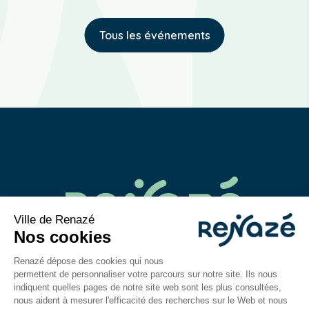
Tous les événements
02 43 06 40 14
contact@mairie-renaze.fr
Place de l'Europe BP 01
53 800
Renazé