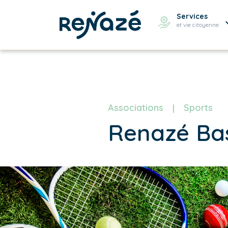
Services
et vie citoyenne
Associations
Sports
Renazé Ba