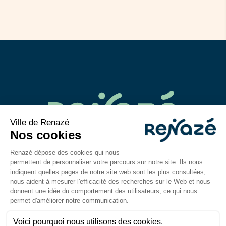
02 43 06 40 14
contact@mairie-renaze.fr
Place de l'Europe BP 01
53 800
Renazé
Du lundi au mercredi : 9h-12h30 / 14h–18h
Jeudi et vendredi : 9h-12h30 / 14h–17h
Mentions légales