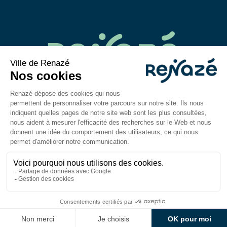
02 43 06 40 14
contact@mairie-renaze.fr
Place de l'Europe BP 01
53 800
Renazé
Du lundi au mercredi : 9h-12h30 / 14h–18h
Jeudi et vendredi : 9h-12h30 / 14h–17h
Mentions légales
Accessibilité : partiellement
conforme