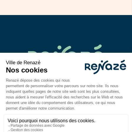
02 43 06 40 14
contact@mairie-renaze.fr
Place de l'Europe BP 01
53 800
Renazé
Du lundi au mercredi : 9h-12h30 / 14h–18h
Jeudi et vendredi : 9h-12h30 / 14h–17h
Mentions légales
Accessibilité : partiellement
conforme