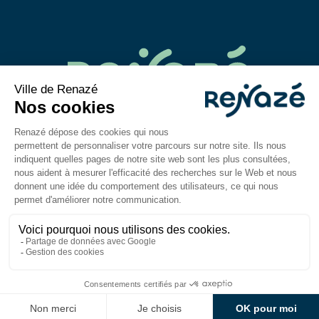
02 43 06 40 14
contact@mairie-renaze.fr
Place de l'Europe BP 01
53 800
Renazé
Du lundi au mercredi : 9h-12h30 / 14h–18h
Jeudi et vendredi : 9h-12h30 / 14h–17h
Mentions légales
Accessibilité : partiellement
conforme