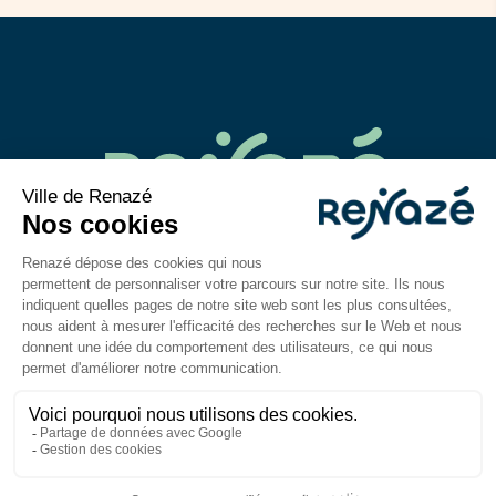
02 43 06 40 14
contact@mairie-renaze.fr
Place de l'Europe BP 01
53 800
Renazé
Du lundi au mercredi : 9h-12h30 / 14h–18h
Jeudi et vendredi : 9h-12h30 / 14h–17h
Mentions légales
Accessibilité : partiellement
conforme