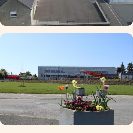
ce.0530584x@ac-nantes.fr
https://ajarry.lamayenne.e-lyco.fr/