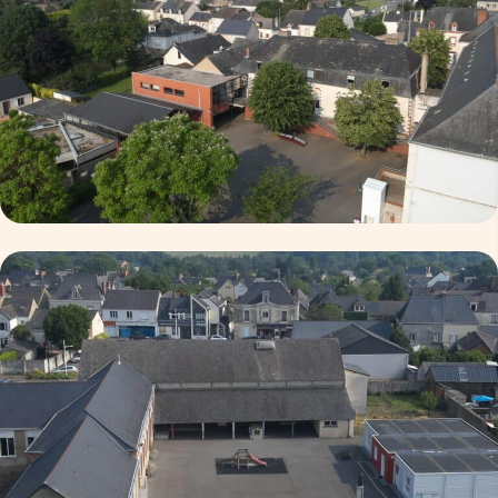
ce.0530764T@ac-nantes.fr
direction@stjorenaze.fr
https://stjorenaze.fr/wp/