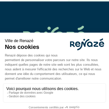
02 43 06 40 14
contact@mairie-renaze.fr
Place de l'Europe BP 01
53 800
Renazé
Du lundi au mercredi : 9h-12h30 / 14h–18h
Jeudi et vendredi : 9h-12h30 / 14h–17h
Mentions légales
Accessibilité : partiellement
conforme