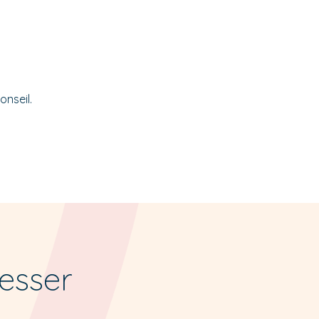
onseil.
resser