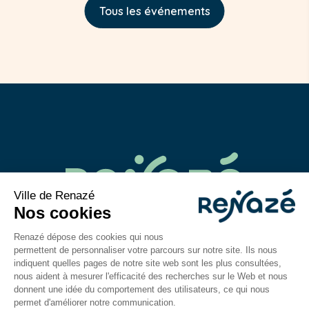
Tous les événements
02 43 06 40 14
contact@mairie-renaze.fr
Place de l'Europe BP 01
53 800
Renazé
Du lundi au mercredi : 9h-12h30 / 14h–18h