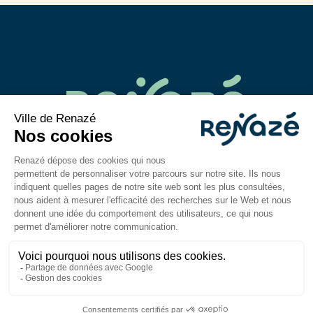
02 43 06 40 14
contact@mairie-renaze.fr
Place de l'Europe BP 01
53 800
Renazé
Du lundi au mercredi : 9h-12h30 / 14h–18h
Jeudi et vendredi : 9h-12h30 / 14h–17h
Mentions légales
Accessibilité : partiellement
conforme