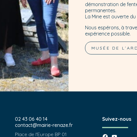
démonstration de fente
permanentes.
La Mine est ouverte du
Nous espérons, à traver
expérience possible.
MUSÉE DE L’AR
02 43 06 40 14
Suivez-nous
contact@mairie-renaze.fr
Place de l'Europe BP 01