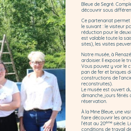
Bleue de Segré. Complém
découvrir sous différent
Ce partenariat permet 
le suivant : le visiteur 
réduction pour le deuxi
est valable toute la sa
sites), les visites peuve
Notre musée, à Renazé, 
ardoisier. Il expose le t
Vous pouvez y voir le 
pan de fer et briques d
constructions de l’anc
reconstruites).
Le musée est ouvert du 3
dimanche, jours fériés 
réservation.
À la Mine Bleue, une vi
faire découvrir les anc
ème
l’état au 20
siècle. 
conditions de travail d