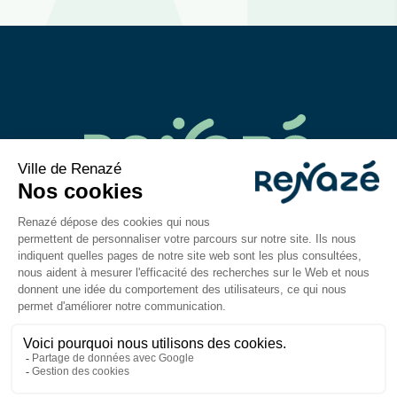
02 43 06 40 14
contact@mairie-renaze.fr
Place de l'Europe BP 01
53 800
Renazé
Du lundi au mercredi : 9h-12h30 / 14h–18h
Jeudi et vendredi : 9h-12h30 / 14h–17h
Mentions légales
Accessibilité : partiellement
conforme