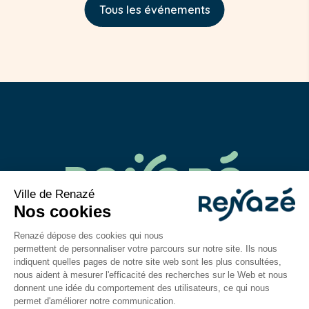
Tous les événements
02 43 06 40 14
contact@mairie-renaze.fr
Place de l'Europe BP 01
53 800
Renazé
Du lundi au mercredi : 9h-12h30 / 14h–18h